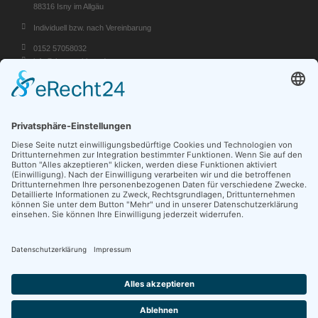
88316 Isny im Allgäu
Individuell bzw. nach Vereinbarung
‭0152 57058032‬
info@theaterei-isny.de
AKTUELLES
WORKSHOP THEATEREI ISNY E.V.
wir bieten einen Workshop mit Improtheater - Einheiten und kleinen, szenischen
Improvisationen an.
Wann: am Sonntag 7. Juni, von 14 – 18 Uhr
Wo: Saal im Schwarzen Grat, Isny/Bolsternang
Unkostenbeitrag (für nicht Mitglieder): 40€
1,2,3 – Bühne frei!
Workshop
Weiterlesen …
Theaterei
Isny
e.V.